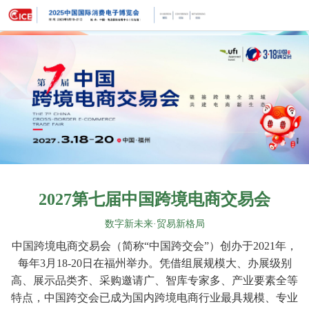
首
页
关
于
展
展
商
观
会
中
众
展
心
中
览
同
2027第七届中国跨境电商交易会
心
场
期
联
数字新未来·贸易新格局
馆
活
系
中国跨境电商交易会
（
简称“中国跨交会”
）
创办于2021年，
每年3月18-20日在福州举办
。凭借组展规模大、办展级别
动
我
高、展示品类齐、采购邀请广、智库专家多、产业要素全等
特点，中国跨交会已成为国内跨境电商行业最具规模、专业
们